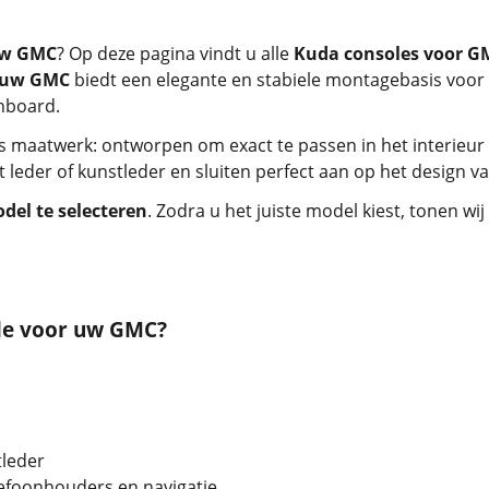
uw GMC
? Op deze pagina vindt u alle
Kuda consoles voor G
r uw GMC
biedt een elegante en stabiele montagebasis voor
shboard.
s maatwerk: ontworpen om exact te passen in het interieur
cht leder of kunstleder en sluiten perfect aan op het design 
el te selecteren
. Zodra u het juiste model kiest, tonen w
le voor uw GMC?
tleder
lefoonhouders en navigatie