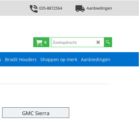
035-8872564
Aanbiedingen
0
s
Brodit Houders
Shoppen op merk
Aanbiedingen
GMC Sierra