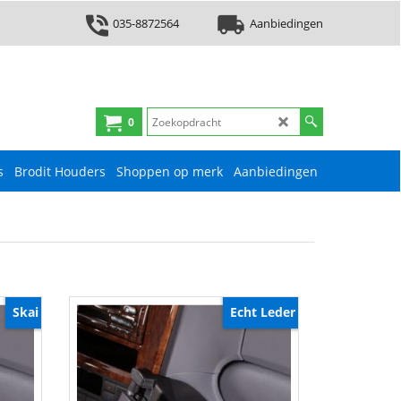
035-8872564
Aanbiedingen
0
s
Brodit Houders
Shoppen op merk
Aanbiedingen
Skai
Echt Leder