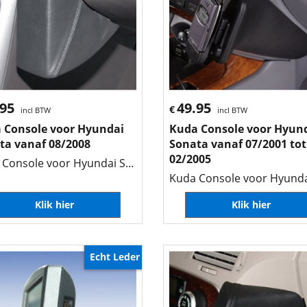
.95
49.95
€
incl BTW
incl BTW
 Console voor Hyundai
Kuda Console voor Hyun
ta vanaf 08/2008
Sonata vanaf 07/2001 tot
02/2005
Kuda Console voor Hyundai Sonata vanaf 08/2008
Klik hier
Klik hier
Echt Leder