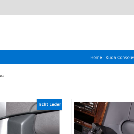
Home
Kuda Console
ata
Echt Leder