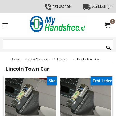
035-8872564
Aanbiedingen
0
Home
Kuda Consoles
Lincoln
Lincoln Town Car
Lincoln Town Car
Skai
Echt Leder