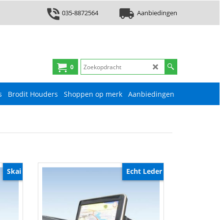
035-8872564
Aanbiedingen
0
s
Brodit Houders
Shoppen op merk
Aanbiedingen
Skai
Echt Leder