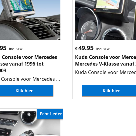
.95
49.95
€
incl BTW
incl BTW
 Console voor Mercedes
Kuda Console voor Merc
sse vanaf 1996 tot
Mercedes V-Klasse vanaf
003
Kuda Console voor Mercedes V-Klasse vanaf 1996 tot 08/2003
Klik hier
Klik hier
Echt Leder