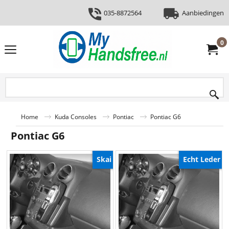
035-8872564
Aanbiedingen
0
Home
Kuda Consoles
Pontiac
Pontiac G6
Pontiac G6
Skai
Echt Leder