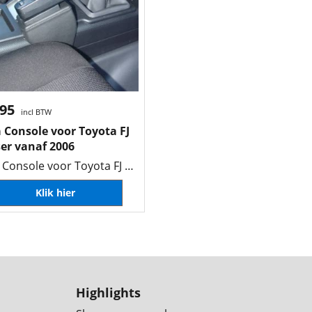
.95
incl BTW
 Console voor Toyota FJ
ser vanaf 2006
Kuda Console voor Toyota FJ Cruiser vanaf 2006
Klik hier
Highlights