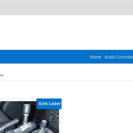
Home
Kuda Console
ser
Echt Leder