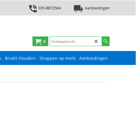
035-8872564
Aanbiedingen
0
s
Brodit Houders
Shoppen op merk
Aanbiedingen