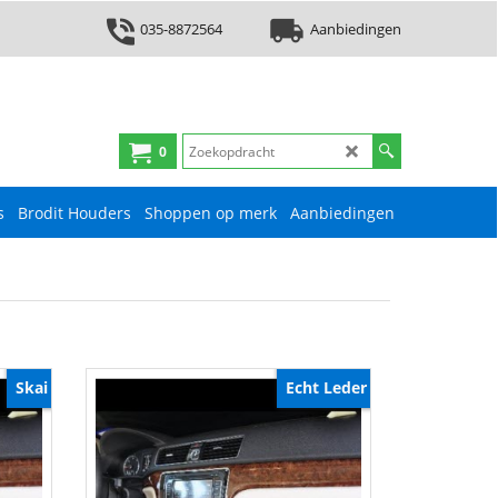
035-8872564
Aanbiedingen
0
s
Brodit Houders
Shoppen op merk
Aanbiedingen
Skai
Echt Leder