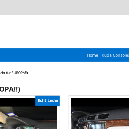
Home
Kuda Console
cht für EUROPA!!)
OPA!!)
Echt Leder