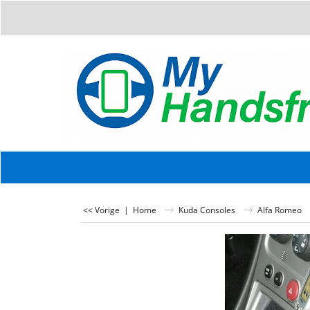
<< Vorige
|
Home
Kuda Consoles
Alfa Romeo