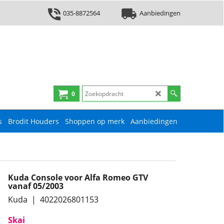
035-8872564
Aanbiedingen
0
s
Brodit Houders
Shoppen op merk
Aanbiedingen
Kuda Console voor Alfa Romeo GTV
vanaf 05/2003
Kuda
4022026801153
Skai