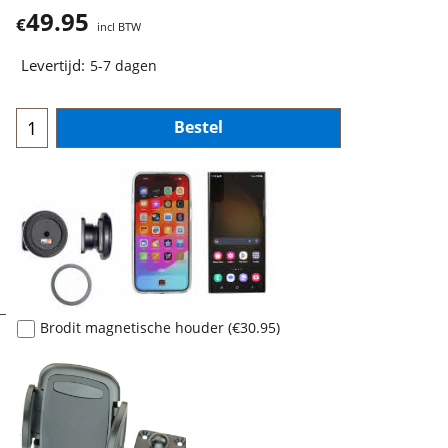
49.95
€
incl BTW
Levertijd:
5-7 dagen
Bestel
Brodit magnetische houder
(
€30.95
)