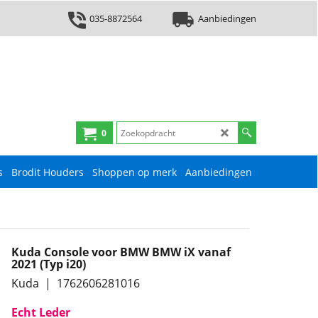
035-8872564
Aanbiedingen
0
s
Brodit Houders
Shoppen op merk
Aanbiedingen
Kuda Console voor BMW BMW iX vanaf
2021 (Typ i20)
Kuda
1762606281016
Echt Leder