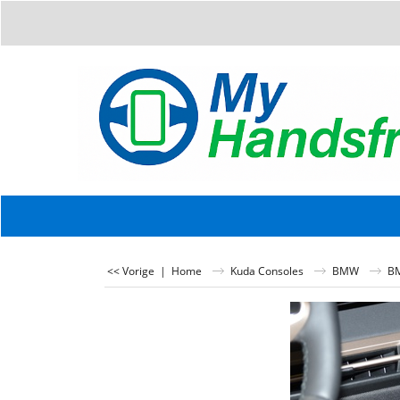
<< Vorige
|
Home
Kuda Consoles
BMW
B