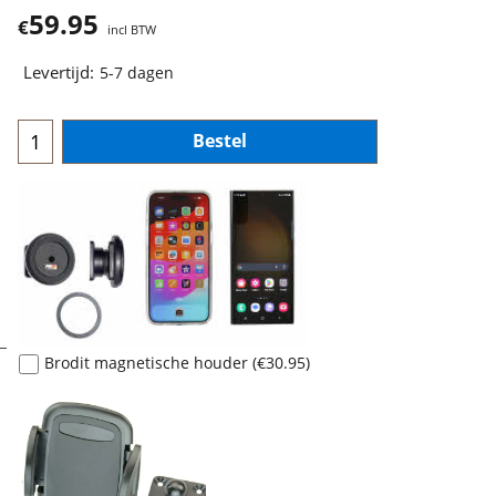
59.95
€
incl BTW
Levertijd:
5-7 dagen
Bestel
Brodit magnetische houder
(
€30.95
)