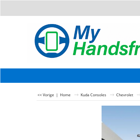
<< Vorige
|
Home
Kuda Consoles
Chevrolet