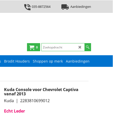
035-8872564
Aanbiedingen
0
s
Brodit Houders
Shoppen op merk
Aanbiedingen
Kuda Console voor Chevrolet Captiva
vanaf 2013
Kuda
2283810699012
Echt Leder