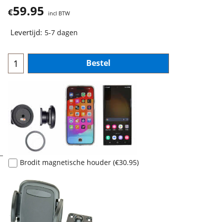
59.95
€
incl BTW
Levertijd:
5-7 dagen
Bestel
Brodit magnetische houder
(
€30.95
)