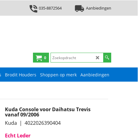
035-8872564
Aanbiedingen
0
s
Brodit Houders
Shoppen op merk
Aanbiedingen
Kuda Console voor Daihatsu Trevis
vanaf 09/2006
Kuda
4022026390404
Echt Leder