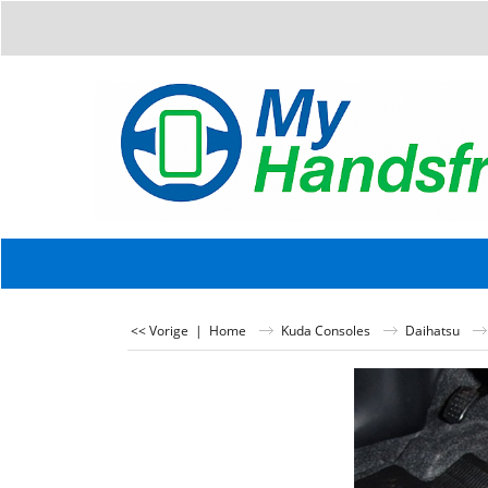
<< Vorige
|
Home
Kuda Consoles
Daihatsu