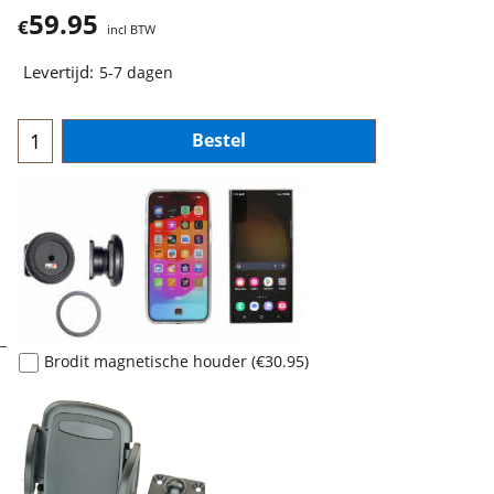
59.95
€
incl BTW
Levertijd:
5-7 dagen
Bestel
Brodit magnetische houder
(
€30.95
)