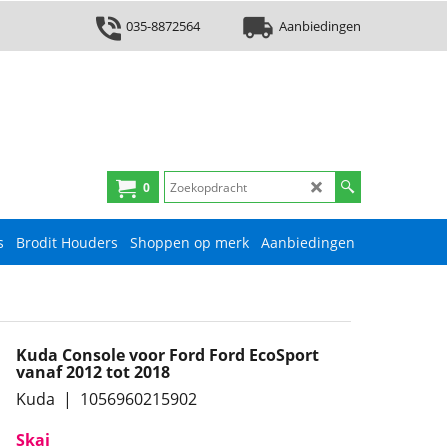
035-8872564
Aanbiedingen
0
s
Brodit Houders
Shoppen op merk
Aanbiedingen
Kuda Console voor Ford Ford EcoSport
vanaf 2012 tot 2018
Kuda
1056960215902
Skai