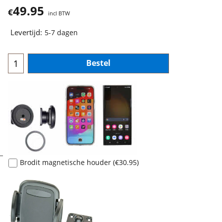
49.95
€
incl BTW
Levertijd:
5-7 dagen
Bestel
Brodit magnetische houder
(
€30.95
)