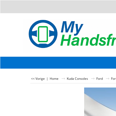
<< Vorige
|
Home
Kuda Consoles
Ford
For